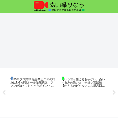
金の字の日常ブログ
かえるのピクルスの日常
徒
は
2025年プロ野球 撮影禁止？その行
【いつでも使えるお手伝い】ぬい
【ぬ
館）
為はNG 投稿ルール徹底解説：フ
ぐるみの洗い方 手洗い実践編
ト
ス
ァンが知っておくべきポイントと
【かえるのピクルスのお風呂回】
生
注意点
【2024年年末企画】