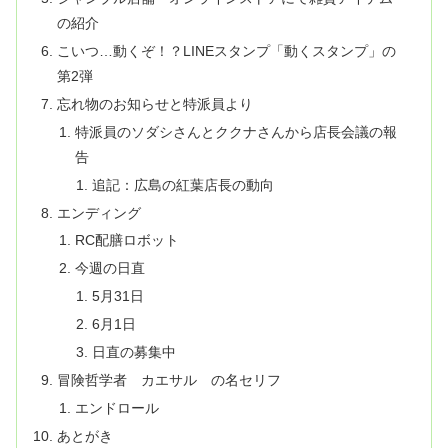
の紹介
こいつ…動くぞ！？LINEスタンプ「動くスタンプ」の
第2弾
忘れ物のお知らせと特派員より
特派員のソダシさんとククナさんから店長会議の報
告
追記：広島の紅葉店長の動向
エンディング
RC配膳ロボット
今週の日直
5月31日
6月1日
日直の募集中
冒険哲学者 カエサル の名セリフ
エンドロール
あとがき