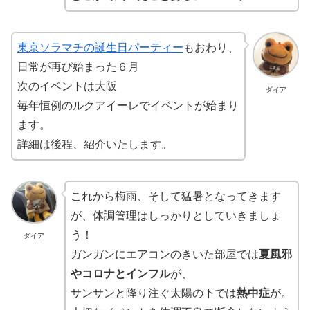
東京ソラマチの誕生日パーティー
もおわり、
日常が再び始まった６月
次のイベントは大阪
ダイア
毎年恒例のルクアイーレでイベントが始まり
ます。
詳細は後程、紹介いたします。
これから梅雨、そして猛暑となってきます
が、体調管理はしっかりとしていきましょ
う！
ダイア
ガンガンにエアコンのきいた部屋では
夏風邪
やコロナとインフル
が、
サンサンと降り注ぐ太陽の下では
熱中症
が。