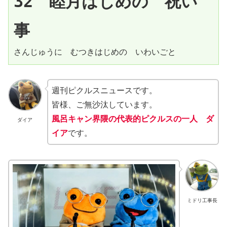
32　睦月はじめの　祝い
事
さんじゅうに　むつきはじめの　いわいごと
週刊ピクルスニュースです。
皆様、ご無沙汰しています。
風呂キャン界隈の代表的ピクルスの一人 ダ
ダイア
イア
です。
ミドリ工事長