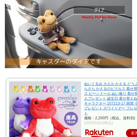
ぬいぐるみ カエル かえる どうぶ
らさら かえるのピクルス 着せ替
ス ビーンドール ぬい撮り 着せ
人プレゼント 誕生日 着せ替え
キャラクター 107213-17 雑貨
プレゼント ホワイトデー プレゼ
ト
価格：2,200円（税込、送料別)
(2025/10/13時点)
楽