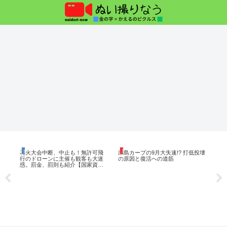
金の字の日常ブログ
広島東洋カープの記事
ぬ
金
花火大会中断、中止も！無許可飛
広島カープの9月大失速!? 打低投壊
【
行のドローンに主催も観客も大迷
の原因と復活への道筋
（3
惑。罰金、罰則も紹介【国家資格
ズ
持ちです】
に
事