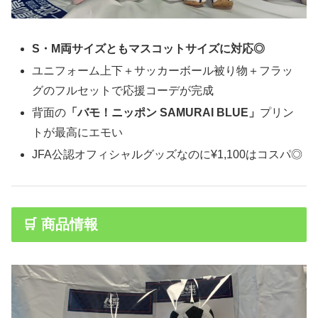
S・M両サイズともマスコットサイズに対応◎
ユニフォーム上下＋サッカーボール被り物＋フラッ
グのフルセットで応援コーデが完成
背面の
「バモ！ニッポン SAMURAI BLUE」
プリン
トが最高にエモい
JFA公認オフィシャルグッズなのに¥1,100はコスパ◎
🛒 商品情報