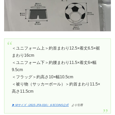
＜ユニフォーム上＞約首まわり12.5×着丈6.5×裾
まわり16cm
＜ユニフォーム下＞約腰まわり11.5×着丈6×幅
9.5cm
＜フラッグ＞約高さ10×幅10.5cm
＜被り物（サッカーボール）＞約首まわり11.5×
高さ11.5cm
▶ Mサイズ（2615-JFA-016）を3COINS公式
より引用