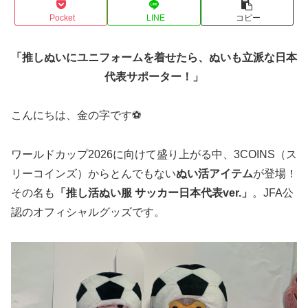
Pocket
LINE
コピー
「推しぬいにユニフォームを着せたら、ぬいも立派な日本
代表サポーター！」
こんにちは、金の字です⚽
ワールドカップ2026に向けて盛り上がる中、3COINS（ス
リーコインズ）からとんでもない
ぬい活アイテム
が登場！
その名も
「推し活ぬい服 サッカー日本代表ver.」
。JFA公
認のオフィシャルグッズです。