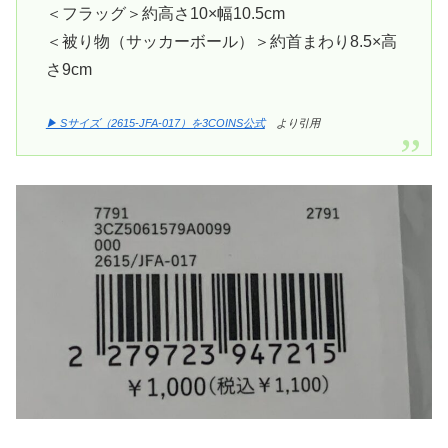
＜フラッグ＞約高さ10×幅10.5cm
＜被り物（サッカーボール）＞約首まわり8.5×高
さ9cm
▶ Sサイズ（2615-JFA-017）を3COINS公式
より引用