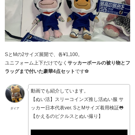
SとMの2サイズ展開で、各¥1,100。
ユニフォーム上下だけでなく
サッカーボールの被り物とフ
ラッグまで付いた豪華4点セット
です⚽
動画でも紹介しています。
【ぬい活】スリーコインズ推し活ぬい服 サ
ッカー日本代表ver. SとMサイズ着用検証🐸
ダイア
【かえるのピクルスとぬい撮り】