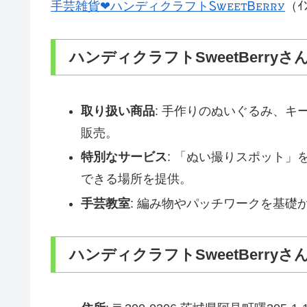
手芸雑貨❤︎ハンディクラフトᏚꮤꭼꭼꭲᏴꭼꮢꮢꭹ
（ｲ
ハンディクラフトSweetBerry
取り扱い商品
: 手作りのぬいぐるみ、
販売。
特別なサービス
: 「ぬい撮りスポット
できる場所を提供。
手芸教室
: 編み物やパッチワークを基礎
ハンディクラフトSweetBerry