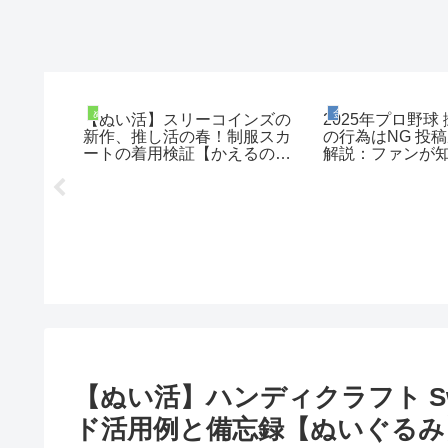
ディネート
ぬい撮りコーディネート
徒然日記
ぬい活にぴった
【推し活】スリーコインズ
新人は
コインズの甚平＆
（3COINS）の推しぬい冬服
事件 
すぎる件｜ぬい撮
シリーズ２点を着用してみ
025年夏トレン
た。冬だけではなく通年可能
な素敵アイテムも【ぬい活】
【ぬい活】ハンディクラフト Sw
ド活用例と備忘録【ぬいぐるみ