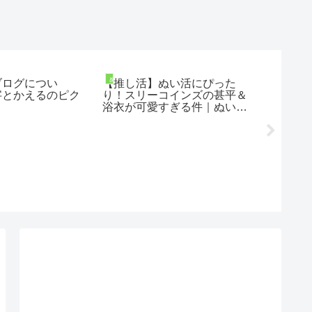
の字の日常ブログ
金の字の日常ブログ
転売ヤー問題】限定ピクル
八月の暑さ対策と台風準備：
争奪戦！名鉄百貨店「ボ
心に響くオリジナル金言を紹
・ボヤージュ」イベントで
介！
きた悲劇。滅びろ転売ヤー
かえるのピクルス】