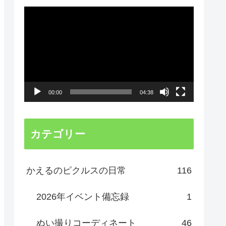
動
画
プ
レ
ー
00:00
04:38
ヤ
ー
カテゴリー
かえるのピクルスの日常
116
2026年イベント備忘録
1
ぬい撮りコーディネート
46