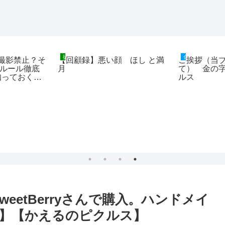
ぬい撮りコーディネート
金
誰だ！？【レッド失踪
【ぬい活】スリーコインズ新
【
シリーズ】
作アイテムコーデ。うさみみ
ス
の検証。これ、かわいいぞ！
ン
【かえるのピクルスとぬい撮
起
り】
【
eetBerryさんで購入。ハンドメイ
】【かえるのピクルス】