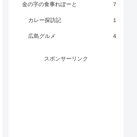
金の字の食事れぽーと
7
カレー探訪記
1
広島グルメ
4
スポンサーリンク