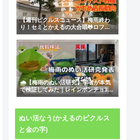
【週刊ピクルスニュース】梅雨終わ
り！セミとかえるの大合唱🐸ロフト
POP-UP・イラストコンテスト・京急
上大岡かもめ店長など盛りだくさん
【かえるのピクルス】【～26/07/24台
本紹介】
🌧️【梅雨のぬい活研究】学者が本気
で検証してみた｜レインポンチョ3社
完全比較｜セリア・サンキューマー
ト・スリーコインズ【台本公開】
ぬい活なう(かえるのピクルス
と金の字)