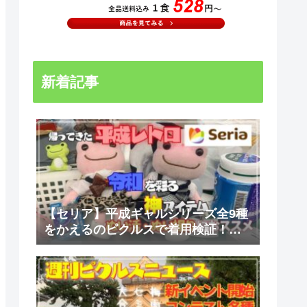
新着記事
【セリア】平成ギャルシリーズ全9種
をかえるのピクルスで着用検証！ル
ーズソックス・シュシュ・スクール
スカートのぬい活コーデ【110円・推
しぬい】