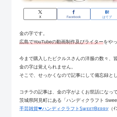
X
Facebook
はてブ
金の字です。
広島でYouTubeの動画制作及びライター
をや
今まで購入したピクルスさんの洋服の数々、
金の字は覚えられません。
そこで、せっかくなので記事にして備忘録と
コチラの記事は、金の字がよくお世話になっ
茨城県阿見町にある「ハンディクラフト Sweet
手芸雑貨❤︎ハンディクラフトᏚꮤꭼꭼꭲᏴꭼꮢꮢꭹ
（ｲ