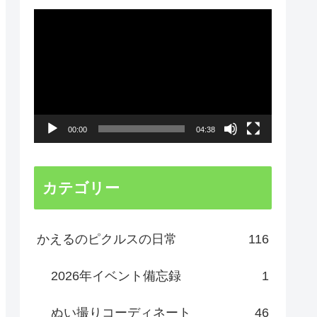
動
画
プ
レ
ー
00:00
04:38
ヤ
ー
カテゴリー
かえるのピクルスの日常
116
2026年イベント備忘録
1
ぬい撮りコーディネート
46