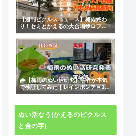
【週刊ピクルスニュース】梅雨終わ
り！セミとかえるの大合唱🐸ロフト
POP-UP・イラストコンテスト・京急
上大岡かもめ店長など盛りだくさん
【かえるのピクルス】【～26/07/24台
本紹介】
🌧️【梅雨のぬい活研究】学者が本気
で検証してみた｜レインポンチョ3社
完全比較｜セリア・サンキューマー
ト・スリーコインズ【台本公開】
ぬい活なう(かえるのピクルス
と金の字)