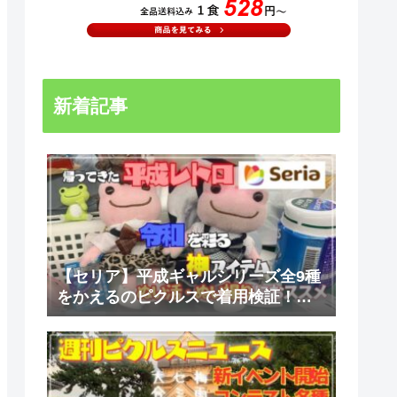
新着記事
【セリア】平成ギャルシリーズ全9種
をかえるのピクルスで着用検証！ル
ーズソックス・シュシュ・スクール
スカートのぬい活コーデ【110円・推
しぬい】