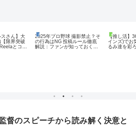
金の字の日常ブログ
ぬい撮りコーデ
ルスさん】大
2025年プロ野球 撮影禁止？そ
【推し活】3C
編【限界突破
の行為はNG 投稿ルール徹底
インズ)でお
Reelaとコラ
解説：ファンが知っておくべ
るみ達を彩
編【前編】
きポイントと注意点
品の紹介と
のコーディネー
月)
井監督のスピーチから読み解く決意と