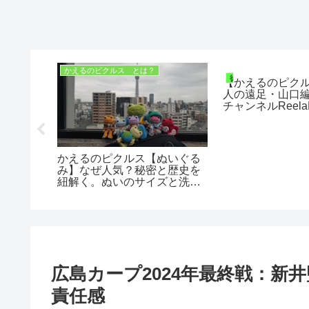
かえるのピクルス とは？
徒然日記
【かえるのピク
人の遠足・山口
チャンネルReela
ボ】 周防大島
ちゃん
かえるのピクルス【ぬいぐる
み】なぜ人気？秘密と歴史を
紐解く。ぬいのサイズと洗い
方も紹介【ぬい活】【推し
活】
広島カープ2024年最終戦：新
責任感