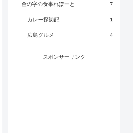
金の字の食事れぽーと
7
カレー探訪記
1
広島グルメ
4
スポンサーリンク