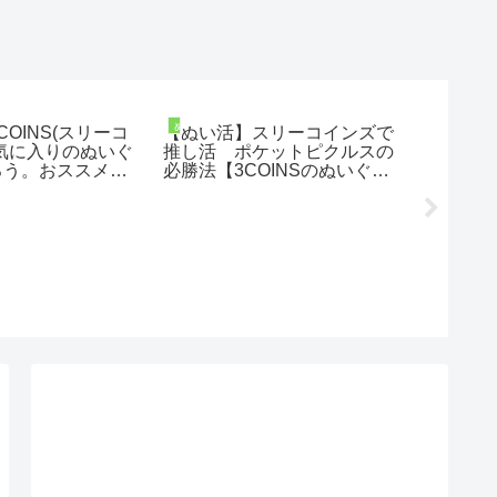
ィネート
ぬい撮りコーディネート
ぬい撮り
OINS(スリーコ
【ぬい活】スリーコインズで
【セリア
気に入りのぬいぐ
推し活 ポケットピクルスの
作！10
ろう。おススメ製
必勝法【3COINSのぬいぐる
全紹介
ピクルスさん達へ
み衣装】【かえるのピクル
ト(2024年10
ス】