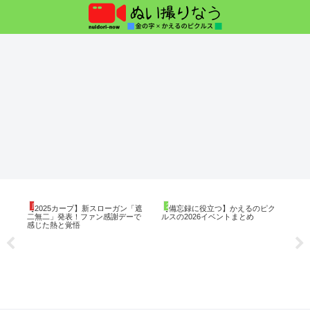
広島東洋カープの記事
2026年イベント備忘録
週
の
【2025カープ】新スローガン「遮
【備忘録に役立つ】かえるのピク
【
き
二無二」発表！ファン感謝デーで
ルスの2026イベントまとめ
ベ
べ
感じた熱と覚悟
20
ル
【～
活