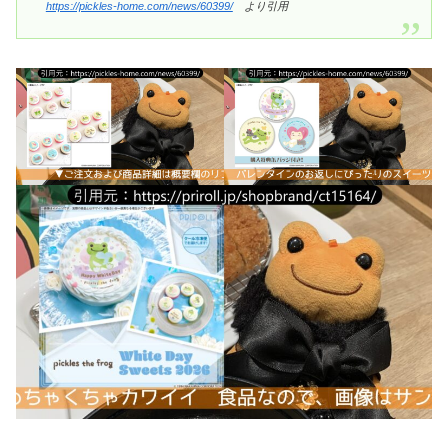
https://pickles-home.com/news/60399/
より引用